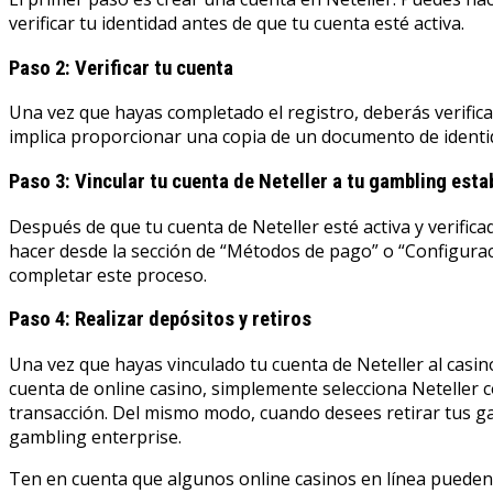
verificar tu identidad antes de que tu cuenta esté activa.
Paso 2: Verificar tu cuenta
Una vez que hayas completado el registro, deberás verifica
implica proporcionar una copia de un documento de identi
Paso 3: Vincular tu cuenta de Neteller a tu gambling esta
Después de que tu cuenta de Neteller esté activa y verific
hacer desde la sección de “Métodos de pago” o “Configurac
completar este proceso.
Paso 4: Realizar depósitos y retiros
Una vez que hayas vinculado tu cuenta de Neteller al casin
cuenta de online casino, simplemente selecciona Neteller
transacción. Del mismo modo, cuando desees retirar tus ga
gambling enterprise.
Ten en cuenta que algunos online casinos en línea pueden c