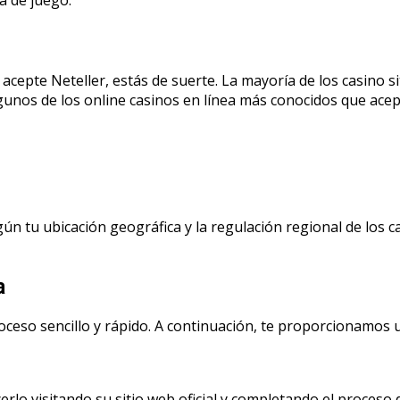
cepte Neteller, estás de suerte. La mayoría de los casino s
gunos de los online casinos en línea más conocidos que acep
n tu ubicación geográfica y la regulación regional de los cas
a
proceso sencillo y rápido. A continuación, te proporcionamo
erlo visitando su sitio web oficial y completando el proces