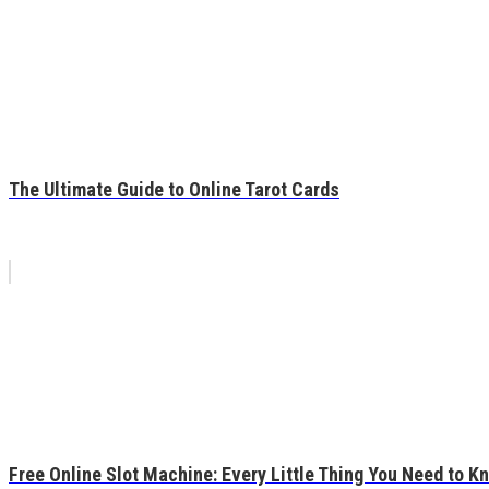
The Ultimate Guide to Online Tarot Cards
Free Online Slot Machine: Every Little Thing You Need to K