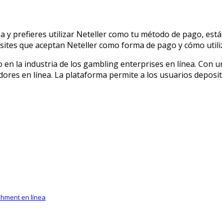
a y prefieres utilizar Neteller como tu método de pago, estás 
ites que aceptan Neteller como forma de pago y cómo utiliz
en la industria de los gambling enterprises en línea. Con un
es en línea. La plataforma permite a los usuarios deposita
ishment en línea