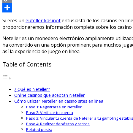
Copy
Link
Share
Si eres un
euteller kasinot
entusiasta de los casinos en líne
proporcionaremos información completa sobre los casino s
Neteller es un monedero electrónico ampliamente utilizado 
ha convertido en una opción prominent para muchos jugador
así la experiencia de juego en línea.
Table of Contents
¿ Qué es Neteller?
Online casinos que aceptan Neteller
Cómo utilizar Neteller en casino sites en línea
Paso 1: Registrarse en Neteller
Paso 2: Verificar tu cuenta
Paso 3: Vincular tu cuenta de Neteller a tu gambling establ
Paso 4: Realizar depósitos y retiros
Related posts: