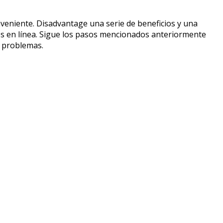
veniente. Disadvantage una serie de beneficios y una
es en línea. Sigue los pasos mencionados anteriormente
g problemas.